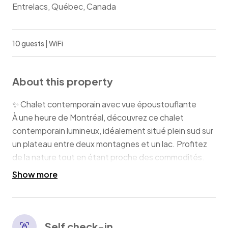
Entrelacs, Québec, Canada
10 guests | WiFi
About this property
✨ Chalet contemporain avec vue époustouflante
À une heure de Montréal, découvrez ce chalet
contemporain lumineux, idéalement situé plein sud sur
un plateau entre deux montagnes et un lac. Profitez
de la nature tout en étant proche des commodités.
Show more
Idéal pour les familles, les couples ou les amis
cherchant à s'évader. Réservez dès maintenant pour
une expérience inoubliable en pleine nature !
CITQ: 297009
Self check-in